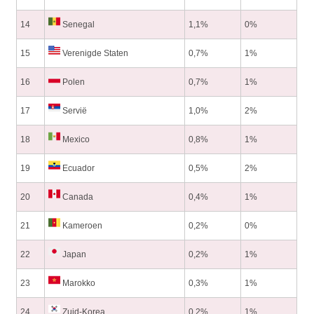
14
Senegal
1,1%
0%
15
Verenigde Staten
0,7%
1%
16
Polen
0,7%
1%
17
Servië
1,0%
2%
18
Mexico
0,8%
1%
19
Ecuador
0,5%
2%
20
Canada
0,4%
1%
21
Kameroen
0,2%
0%
22
Japan
0,2%
1%
23
Marokko
0,3%
1%
24
Zuid-Korea
0,2%
1%