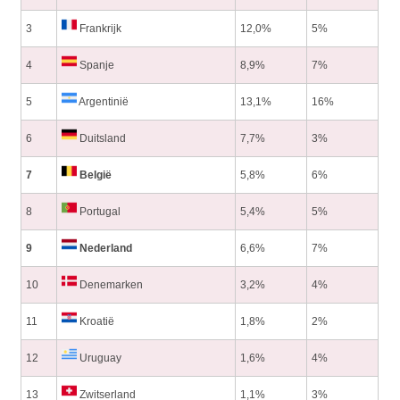
3
Frankrijk
12,0%
5%
4
Spanje
8,9%
7%
5
Argentinië
13,1%
16%
6
Duitsland
7,7%
3%
7
België
5,8%
6%
8
Portugal
5,4%
5%
9
Nederland
6,6%
7%
10
Denemarken
3,2%
4%
11
Kroatië
1,8%
2%
12
Uruguay
1,6%
4%
13
Zwitserland
1,1%
3%