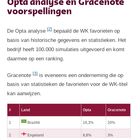
Opta analyse en Gracenote
voorspellingen
[
2
]
De Opta analyse
bepaald de WK favorieten op
basis van historische gegevens en statistieken. Het
bedrijf heeft 100.000 simulaties uitgevoerd en komt
daarmee op een ranking.
[
3
]
Gracenote
is eveneens een onderneming die op
basis van statistieken de favorieten voor de WK-titel
kan aanwijzen.
#
Land
Opta
Gracenote
1
Brazilië
16,3%
20%
2
Engeland
8,8%
3%