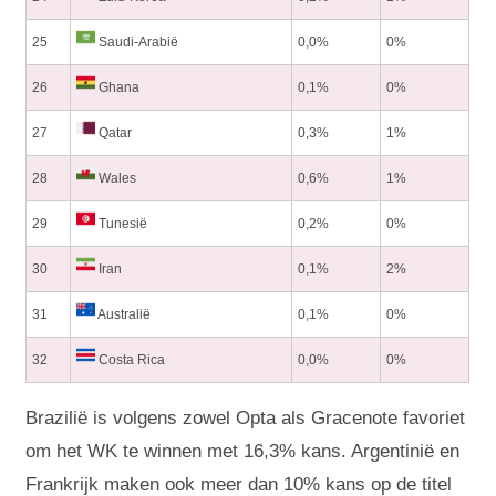
25
Saudi-Arabië
0,0%
0%
26
Ghana
0,1%
0%
27
Qatar
0,3%
1%
28
Wales
0,6%
1%
29
Tunesië
0,2%
0%
30
Iran
0,1%
2%
31
Australië
0,1%
0%
32
Costa Rica
0,0%
0%
Brazilië is volgens zowel Opta als Gracenote favoriet
om het WK te winnen met 16,3% kans. Argentinië en
Frankrijk maken ook meer dan 10% kans op de titel