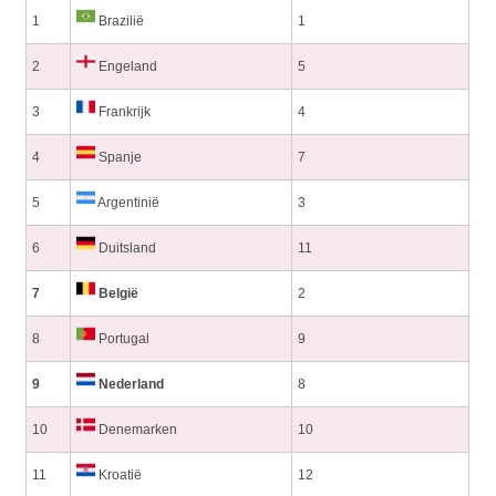
1
Brazilië
1
2
Engeland
5
3
Frankrijk
4
4
Spanje
7
5
Argentinië
3
6
Duitsland
11
7
België
2
8
Portugal
9
9
Nederland
8
10
Denemarken
10
11
Kroatië
12