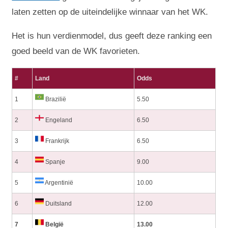
laten zetten op de uiteindelijke winnaar van het WK.
Het is hun verdienmodel, dus geeft deze ranking een
goed beeld van de WK favorieten.
#
Land
Odds
1
Brazilië
5.50
2
Engeland
6.50
3
Frankrijk
6.50
4
Spanje
9.00
5
Argentinië
10.00
6
Duitsland
12.00
7
België
13.00