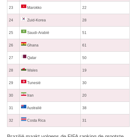
23
Marokko
22
24
Zuid-Korea
28
25
Saudi-Arabië
51
26
Ghana
61
27
Qatar
50
28
Wales
19
29
Tunesië
30
30
Iran
20
31
Australië
38
32
Costa Rica
31
Brazilië maakt volgens de FIFA ranking de grootste