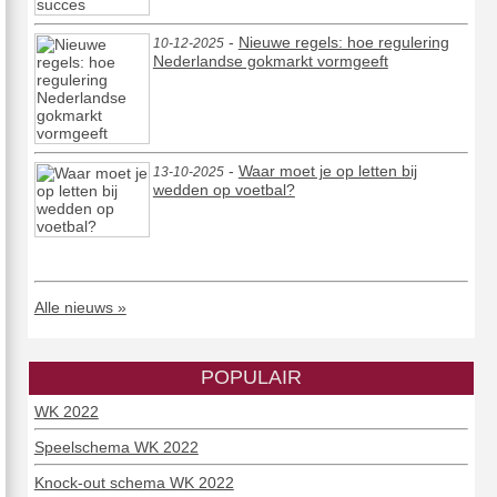
-
Nieuwe regels: hoe regulering
10-12-2025
Nederlandse gokmarkt vormgeeft
-
Waar moet je op letten bij
13-10-2025
wedden op voetbal?
Alle nieuws »
POPULAIR
WK 2022
Speelschema WK 2022
Knock-out schema WK 2022