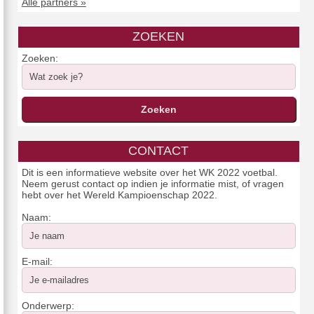
Alle partners »
ZOEKEN
Zoeken:
CONTACT
Dit is een informatieve website over het WK 2022 voetbal.
Neem gerust contact op indien je informatie mist, of vragen
hebt over het Wereld Kampioenschap 2022.
Naam:
E-mail:
Onderwerp: