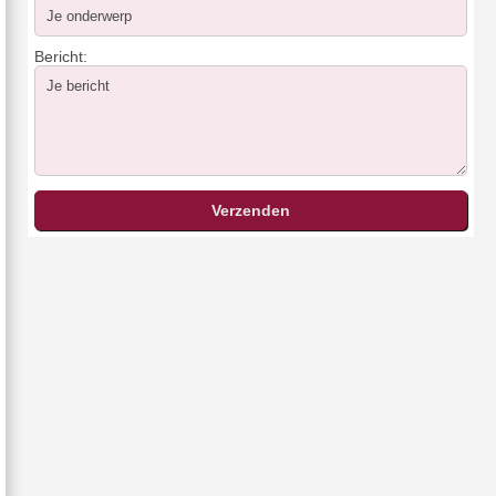
Bericht: