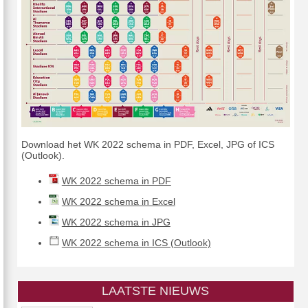
Download het WK 2022 schema in PDF, Excel, JPG of ICS
(Outlook).
WK 2022 schema in PDF
WK 2022 schema in Excel
WK 2022 schema in JPG
WK 2022 schema in ICS (Outlook)
LAATSTE NIEUWS