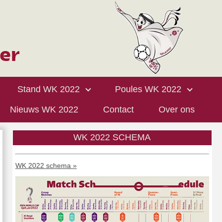
Stand WK 2022
Poules WK 2022
Nieuws WK 2022
Contact
Over ons
WK 2022 SCHEMA
WK 2022 schema »