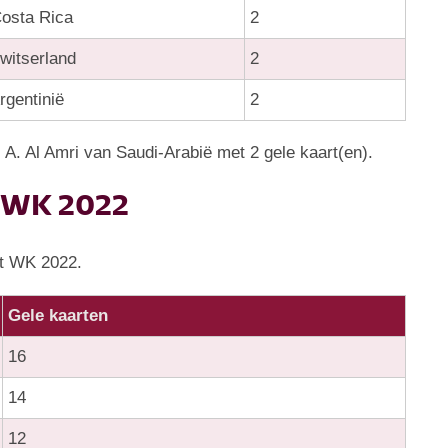
osta Rica
2
witserland
2
rgentinië
2
A. Al Amri van Saudi-Arabië met 2 gele kaart(en).
t WK 2022
et WK 2022.
Gele kaarten
16
14
12