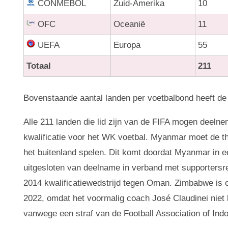
CONMEBOL
Zuid-Amerika
10
OFC
Oceanië
11
UEFA
Europa
55
Totaal
211
Bovenstaande aantal landen per voetbalbond heeft de
Alle 211 landen die lid zijn van de FIFA mogen deeln
kwalificatie voor het WK voetbal. Myanmar moet de th
het buitenland spelen. Dit komt doordat Myanmar in ee
uitgesloten van deelname in verband met supportersre
2014 kwalificatiewedstrijd tegen Oman. Zimbabwe is 
2022, omdat het voormalig coach José Claudinei niet 
vanwege een straf van de Football Association of Ind