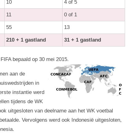
10
4 of 5
11
0 of 1
55
13
210 + 1 gastland
31 + 1 gastland
 FIFA bepaald op 30 mei 2015.
emen aan de
uiswedstrijden in
rste instantie werd
llen tijdens de WK
ook uitgesloten van deelname aan het WK voetbal
betaalde. Vervolgens werd ook Indonesië uitgesloten,
onesia.