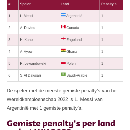
#
Speler
Land
Penalty's
1
L. Messi
Argentinië
1
2
A. Davies
Canada
1
3
H. Kane
Engeland
1
4
A. Ayew
Ghana
1
5
R. Lewandowski
Polen
1
6
S. Al Dawsari
Saudi-Arabië
1
De speler met de meeste gemiste penalty's van het
Wereldkampioenschap 2022 is L. Messi van
Argentinië met 1 gemiste penalty's.
Gemiste penalty's per land