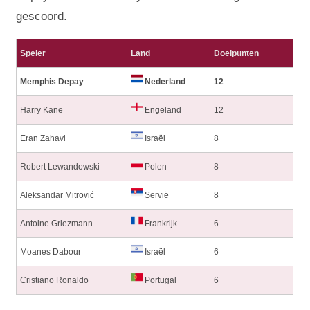
gescoord.
Speler
Land
Doelpunten
Memphis Depay
Nederland
12
Harry Kane
Engeland
12
Eran Zahavi
Israël
8
Robert Lewandowski
Polen
8
Aleksandar Mitrović
Servië
8
Antoine Griezmann
Frankrijk
6
Moanes Dabour
Israël
6
Cristiano Ronaldo
Portugal
6