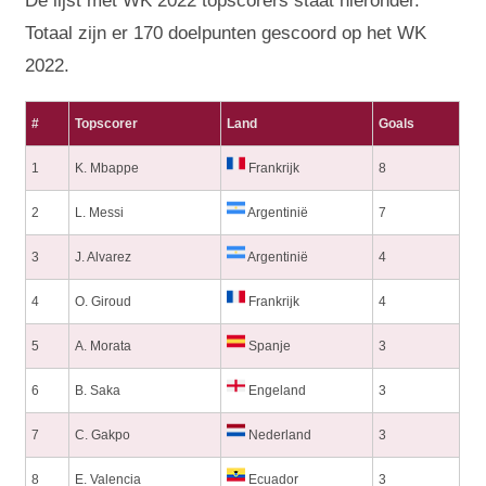
De lijst met WK 2022 topscorers staat hieronder.
Totaal zijn er 170 doelpunten gescoord op het WK
2022.
#
Topscorer
Land
Goals
1
K. Mbappe
Frankrijk
8
2
L. Messi
Argentinië
7
3
J. Alvarez
Argentinië
4
4
O. Giroud
Frankrijk
4
5
A. Morata
Spanje
3
6
B. Saka
Engeland
3
7
C. Gakpo
Nederland
3
8
E. Valencia
Ecuador
3