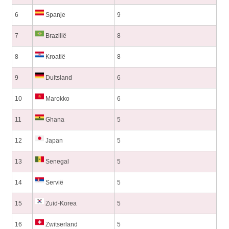
6
Spanje
9
7
Brazilië
8
8
Kroatië
8
9
Duitsland
6
10
Marokko
6
11
Ghana
5
12
Japan
5
13
Senegal
5
14
Servië
5
15
Zuid-Korea
5
16
Zwitserland
5