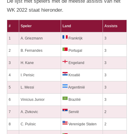
De lijst met spelers met de meeste assists van het
WK 2022 staat hieronder.
#
Speler
Land
Assists
1
A. Griezmann
Frankrijk
3
2
B. Fernandes
Portugal
3
3
H. Kane
Engeland
3
4
I. Perisic
Kroatië
3
5
L. Messi
Argentinië
3
6
Vinicius Junior
Brazilië
3
7
A. Zivkovic
Servië
2
8
C. Pulisic
Verenigde Staten
2