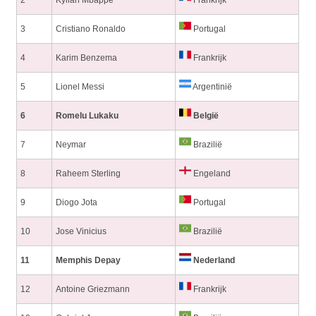
2
Kylian Mbappé
Frankrijk
3
Cristiano Ronaldo
Portugal
4
Karim Benzema
Frankrijk
5
Lionel Messi
Argentinië
6
Romelu Lukaku
België
7
Neymar
Brazilië
8
Raheem Sterling
Engeland
9
Diogo Jota
Portugal
10
Jose Vinicius
Brazilië
11
Memphis Depay
Nederland
12
Antoine Griezmann
Frankrijk