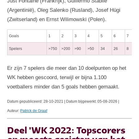
Just Fontaine (Frankrijk), Guillermo Stábile
(Argentinië), Oleg Salenko (Rusland), Josef Hügi
(Zwitserland) en Ernst Wilimowski (Polen).
Goals
1
2
3
4
5
6
7
Spelers
>750
>200
>90
>50
34
26
8
Er zijn 7 spelers die meer dan 10 doelpunten op het
WK hebben gescoord, terwijl er bijna 1.100
voetballers minder dan 5 goals hebben gemaakt.
Datum gepubliceerd:
28-10-2021 | Datum bijgewerkt:
05-08-2026 |
Auteur:
Patrick de Graaf
Deel 'WK 2022: Topscorers