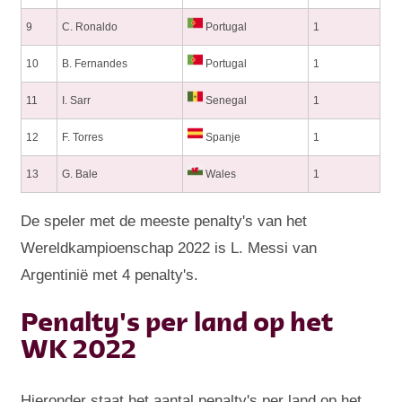
9
C. Ronaldo
Portugal
1
10
B. Fernandes
Portugal
1
11
I. Sarr
Senegal
1
12
F. Torres
Spanje
1
13
G. Bale
Wales
1
De speler met de meeste penalty's van het
Wereldkampioenschap 2022 is L. Messi van
Argentinië met 4 penalty's.
Penalty's per land op het
WK 2022
Hieronder staat het aantal penalty's per land op het