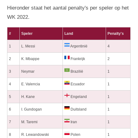
Hieronder staat het aantal penalty's per speler op het
WK 2022.
#
Speler
Land
Penalty's
1
L. Messi
Argentinië
4
2
K. Mbappe
Frankrijk
2
3
Neymar
Brazilië
1
4
E. Valencia
Ecuador
1
5
H. Kane
Engeland
1
6
I. Gundogan
Duitsland
1
7
M. Taremi
Iran
1
8
R. Lewandowski
Polen
1