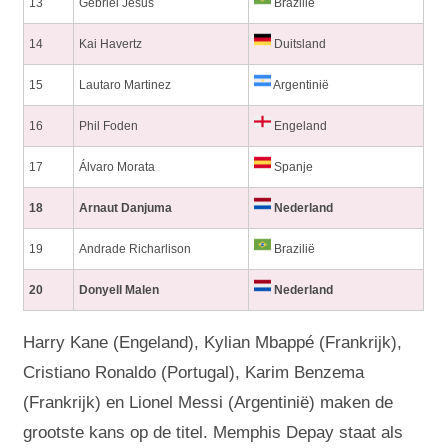
13
Gebriel Jesus
Brazilië
14
Kai Havertz
Duitsland
15
Lautaro Martinez
Argentinië
16
Phil Foden
Engeland
17
Álvaro Morata
Spanje
18
Arnaut Danjuma
Nederland
19
Andrade Richarlison
Brazilië
20
Donyell Malen
Nederland
Harry Kane (Engeland), Kylian Mbappé (Frankrijk),
Cristiano Ronaldo (Portugal), Karim Benzema
(Frankrijk) en Lionel Messi (Argentinië) maken de
grootste kans op de titel. Memphis Depay staat als