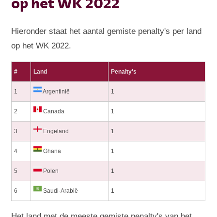
op het WK 2022
Hieronder staat het aantal gemiste penalty's per land
op het WK 2022.
#
Land
Penalty's
1
Argentinië
1
2
Canada
1
3
Engeland
1
4
Ghana
1
5
Polen
1
6
Saudi-Arabië
1
Het land met de meeste gemiste penalty's van het