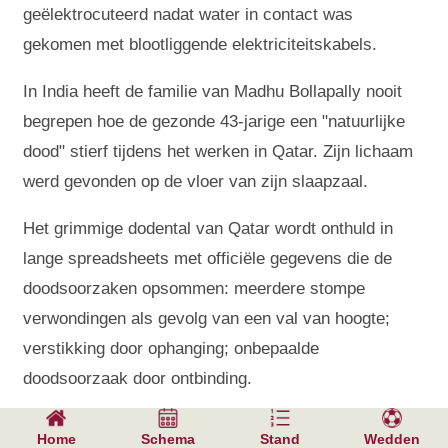
geëlektrocuteerd nadat water in contact was
gekomen met blootliggende elektriciteitskabels.
In India heeft de familie van Madhu Bollapally nooit
begrepen hoe de gezonde 43-jarige een "natuurlijke
dood" stierf tijdens het werken in Qatar. Zijn lichaam
werd gevonden op de vloer van zijn slaapzaal.
Het grimmige dodental van Qatar wordt onthuld in
lange spreadsheets met officiële gegevens die de
doodsoorzaken opsommen: meerdere stompe
verwondingen als gevolg van een val van hoogte;
verstikking door ophanging; onbepaalde
doodsoorzaak door ontbinding.
Maar een van de oorzaken is verreweg de meest
Home
Schema
Stand
Wedden