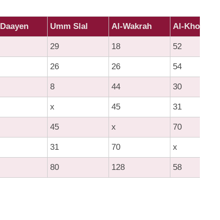
-Daayen
Umm Slal
Al-Wakrah
Al-Khor
29
18
52
26
26
54
8
44
30
x
45
31
45
x
70
31
70
x
80
128
58