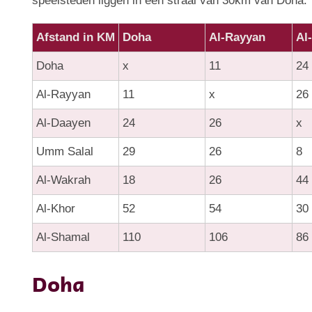
speelsteden liggen in een straal van 30km van Doha.
Afstand in KM
Doha
Al-Rayyan
Al
Doha
x
11
24
Al-Rayyan
11
x
26
Al-Daayen
24
26
x
Umm Salal
29
26
8
Al-Wakrah
18
26
44
Al-Khor
52
54
30
Al-Shamal
110
106
86
Doha