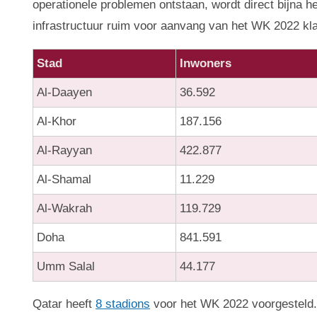
operationele problemen ontstaan, wordt direct bijna he
infrastructuur ruim voor aanvang van het WK 2022 kla
Stad
Inwoners
Al-Daayen
36.592
Al-Khor
187.156
Al-Rayyan
422.877
Al-Shamal
11.229
Al-Wakrah
119.729
Doha
841.591
Umm Salal
44.177
Qatar heeft
8 stadions
voor het WK 2022 voorgesteld