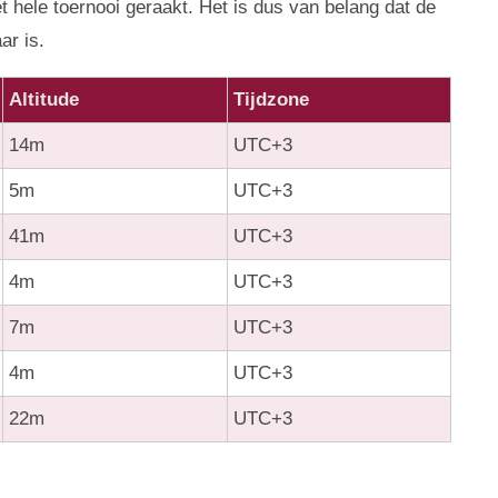
t hele toernooi geraakt. Het is dus van belang dat de
ar is.
Altitude
Tijdzone
14m
UTC+3
5m
UTC+3
41m
UTC+3
4m
UTC+3
7m
UTC+3
4m
UTC+3
22m
UTC+3
.