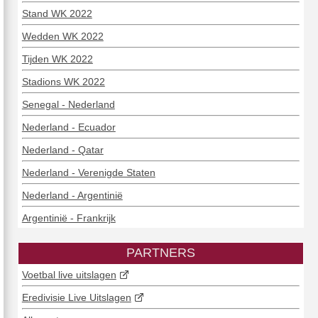
Stand WK 2022
Wedden WK 2022
Al-Shamal
Tijden WK 2022
110
Stadions WK 2022
106
Senegal - Nederland
86
Nederland - Ecuador
Nederland - Qatar
80
Nederland - Verenigde Staten
128
Nederland - Argentinië
58
Argentinië - Frankrijk
x
PARTNERS
Voetbal live uitslagen
Eredivisie Live Uitslagen