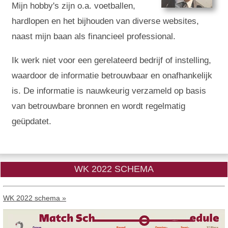
Mijn hobby's zijn o.a. voetballen,
hardlopen en het bijhouden van diverse websites,
naast mijn baan als financieel professional.
Ik werk niet voor een gerelateerd bedrijf of instelling,
waardoor de informatie betrouwbaar en onafhankelijk
is. De informatie is nauwkeurig verzameld op basis
van betrouwbare bronnen en wordt regelmatig
geüpdatet.
WK 2022 SCHEMA
WK 2022 schema »