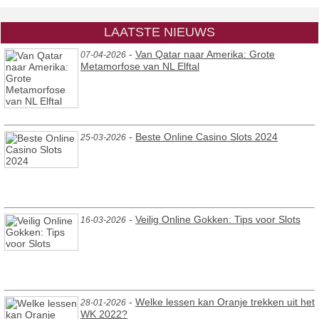
LAATSTE NIEUWS
-
Van Qatar naar Amerika: Grote
07-04-2026
Metamorfose van NL Elftal
-
Beste Online Casino Slots 2024
25-03-2026
-
Veilig Online Gokken: Tips voor Slots
16-03-2026
-
Welke lessen kan Oranje trekken uit het
28-01-2026
WK 2022?