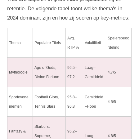
retentie. De volgende tabel toont welke thema's in
2024 dominant zijn en hoe zij scoren op key-metrics:
Avg.
Spelersbeoo
Thema
Populaire Titels
Volatiliteit
RTP %
rdeling
Age of Gods,
96.5–
Laag–
Mythologie
4.7/5
Divine Fortune
97.2
Gemiddeld
Sportevene
Football Glory,
95.8–
Gemiddeld
4.5/5
menten
Tennis Stars
96.8
–Hoog
Starburst
Fantasy &
96.2–
Supreme,
Laag
4.8/5