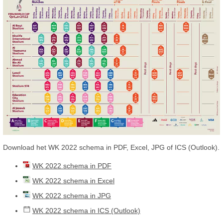
Download het WK 2022 schema in PDF, Excel, JPG of ICS (Outlook).
WK 2022 schema in PDF
WK 2022 schema in Excel
WK 2022 schema in JPG
WK 2022 schema in ICS (Outlook)