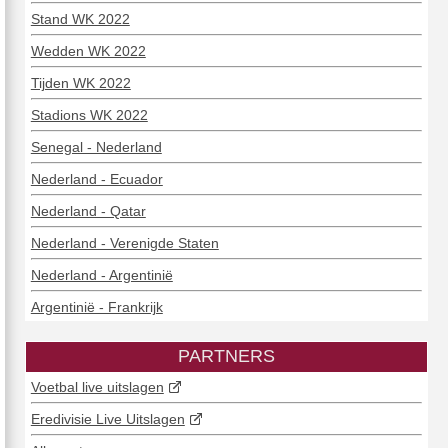
Stand WK 2022
Wedden WK 2022
Tijden WK 2022
Stadions WK 2022
Senegal - Nederland
Nederland - Ecuador
Nederland - Qatar
Nederland - Verenigde Staten
Nederland - Argentinië
Argentinië - Frankrijk
PARTNERS
Voetbal live uitslagen
Eredivisie Live Uitslagen