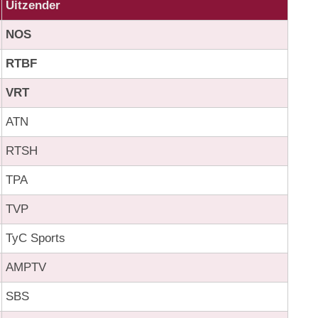
Uitzender
NOS
RTBF
VRT
ATN
RTSH
TPA
TVP
TyC Sports
AMPTV
SBS