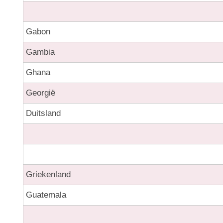
Gabon
Gambia
Ghana
Georgië
Duitsland
Griekenland
Guatemala