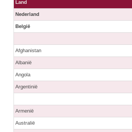
Land
Nederland
België
Afghanistan
Albanië
Angola
Argentinië
Armenië
Australië