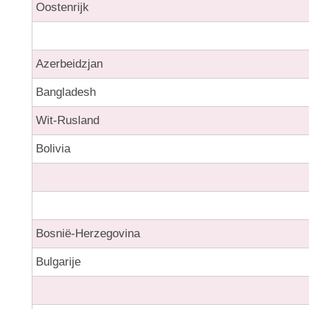
Oostenrijk
Azerbeidzjan
Bangladesh
Wit-Rusland
Bolivia
Bosnië-Herzegovina
Bulgarije