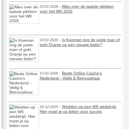
-
Alles over de laatste plekken
23-01-2026
voor het WK 2026
-
Is Koeman nog de juiste man of
19-01-2026
gokt Oranje op een nieuwe leider?
-
Beste Online Casino's
13-01-2026
Nederland - Veilig & Betrouwbaar
-
Wedden op een WK wedstrijd:
16-12-2025
Hier moet je op letten voor succes