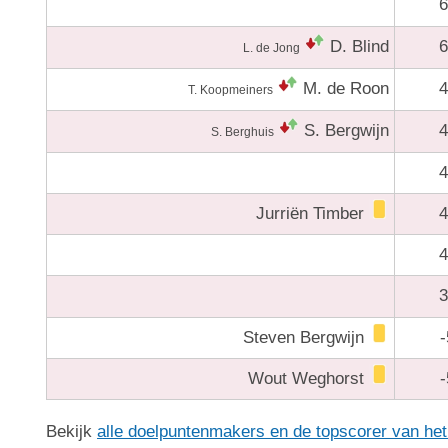
6
D. Blind
6
L. de Jong
M. de Roon
4
T. Koopmeiners
S. Bergwijn
4
S. Berghuis
4
Jurriën Timber
4
4
3
Steven Bergwijn
-
Wout Weghorst
-
Bekijk
alle doelpuntenmakers en de topscorer van he