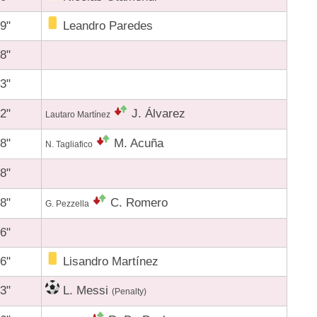
9"
Leandro Paredes
8"
3"
2"
J. Álvarez
Lautaro Martínez
8"
M. Acuña
N. Tagliafico
8"
8"
C. Romero
G. Pezzella
6"
6"
Lisandro Martínez
3"
L. Messi
(Penalty)