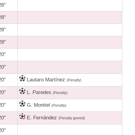
28"
28"
28"
28"
20"
20"
20"
Lautaro Martínez
(Penalty)
20"
L. Paredes
(Penalty)
20"
G. Montiel
(Penalty)
20"
E. Fernández
(Penalty gemist)
20"