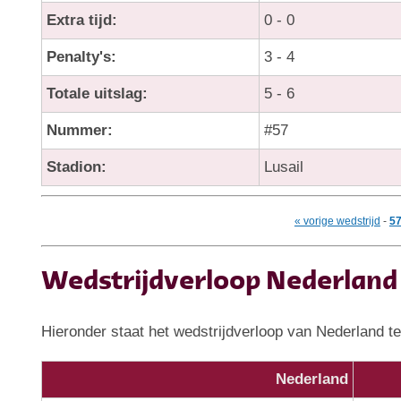
Extra tijd:
0 - 0
Penalty's:
3 - 4
Totale uitslag:
5 - 6
Nummer:
#57
Stadion:
Lusail
« vorige wedstrijd
-
5
Wedstrijdverloop Nederland 
Hieronder staat het wedstrijdverloop van Nederland te
Nederland