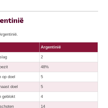
entinië
rgentinië.
Argentinië
slag
2
bezit
48%
 op doel
5
naast doel
5
 geblokt
4
 schoten
14