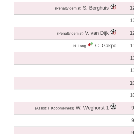
S. Berghuis
1
(Penalty gemist)
1
V. van Dijk
1
(Penalty gemist)
C. Gakpo
1
N. Lang
1
1
1
1
W. Weghorst 1
9
(Assist: T. Koopmeiners)
9
9