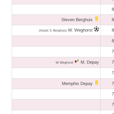
8
Steven Berghuis
8
W. Weghorst
8
(Assist: S. Berghuis)
8
7
M. Depay
7
W. Weghorst
7
Memphis Depay
7
7
7