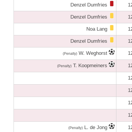
Denzel Dumfries
1
Denzel Dumfries
1
Noa Lang
1
Denzel Dumfries
1
W. Weghorst
1
(Penalty)
T. Koopmeiners
1
(Penalty)
1
1
1
1
L. de Jong
1
(Penalty)