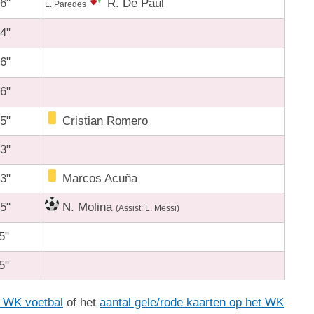
6"
R. De Paul
L. Paredes
4"
6"
6"
5"
Cristian Romero
3"
3"
Marcos Acuña
5"
N. Molina
(Assist: L. Messi)
5"
5"
t WK voetbal
of het
aantal gele/rode kaarten op het WK