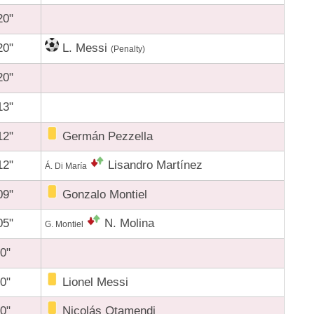
20"
20"
L. Messi
(Penalty)
20"
13"
12"
Germán Pezzella
12"
Lisandro Martínez
Á. Di María
09"
Gonzalo Montiel
05"
N. Molina
G. Montiel
0"
0"
Lionel Messi
0"
Nicolás Otamendi