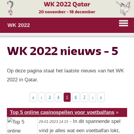
WK 2022
WK 2022 nieuws - 5
Op deze pagina staat het laatste nieuws van het WK
2022 in Qatar.
«
‹
3
4
5
6
7
›
»
Top 5 online casinospellen voor voetbalfans
»
- In dit spannende spel
29-01-2023 14:15
vind je alles wat een voetbalfan lokt,